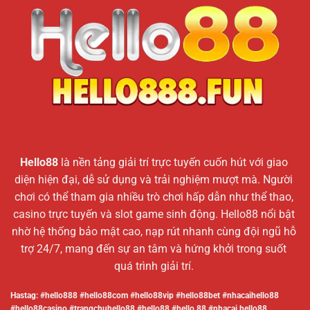
Hello88
là nền tảng giải trí trực tuyến cuốn hút với giao
diện hiện đại, dễ sử dụng và trải nghiệm mượt mà. Người
chơi có thể tham gia nhiều trò chơi hấp dẫn như thể thao,
casino trực tuyến và slot game sinh động. Hello88 nổi bật
nhờ hệ thống bảo mật cao, nạp rút nhanh cùng đội ngũ hỗ
trợ 24/7, mang đến sự an tâm và hứng khởi trong suốt
quá trình giải trí.
Hastag: #hello888 #hello88com #hello88vip #hello88bet #nhacaihello88
#hello88casino #trangchuhello88 #hello88 #hello 88 #nhacai hello88