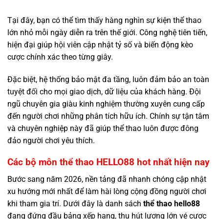
Tại đây, bạn có thể tìm thấy hàng nghìn sự kiện thể thao
lớn nhỏ mỗi ngày diễn ra trên thế giới. Công nghệ tiên tiến,
hiện đại giúp hội viên cập nhật tỷ số và biến động kèo
cược chính xác theo từng giây.
Đặc biệt, hệ thống bảo mật đa tầng, luôn đảm bảo an toàn
tuyệt đối cho mọi giao dịch, dữ liệu của khách hàng. Đội
ngũ chuyên gia giàu kinh nghiệm thường xuyên cung cấp
đến người chơi những phân tích hữu ích. Chính sự tận tâm
và chuyên nghiệp này đã giúp thể thao luôn được đông
đảo người chơi yêu thích.
Các bộ môn thể thao HELLO88 hot nhất hiện nay
Bước sang năm 2026, nền tảng đã nhanh chóng cập nhật
xu hướng mới nhất để làm hài lòng cộng đồng người chơi
khi tham gia trí. Dưới đây là danh sách
thể thao hello88
đang đứng đầu bảng xếp hạng, thu hút lượng lớn vé cược