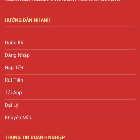
HƯỚNG DẪN NHANH
Đăng Ký
Đăng Nhập
Nạp Tiền
Rút Tiền
Tải App
Đại Lý
Khuyễn Mãi
THÔNG TIN DOANH NGHIỆP