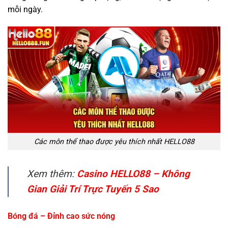
mỗi ngày.
Các môn thể thao được yêu thích nhất HELLO88
Xem thêm:
Casino HELLO88 – Không
Gian Giải Trí Trực Tuyến 5 Sao
Bóng đá – Đỉnh cao sức nóng