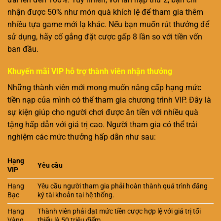
nhận được 50% như món quà khích lệ để tham gia thêm
nhiều tựa game mới lạ khác. Nếu bạn muốn rút thưởng để
sử dụng, hãy cố gắng đặt cược gấp 8 lần so với tiền vốn
ban đầu.
Khuyến mãi VIP hỗ trợ thành viên nhận thưởng
Những thành viên mới mong muốn nâng cấp hạng mức
tiền nạp của mình có thể tham gia chương trình VIP. Đây là
sự kiện giúp cho người chơi được ăn tiền với nhiều quà
tặng hấp dẫn với giá trị cao. Người tham gia có thể trải
nghiệm các mức thưởng hấp dẫn như sau:
Hạng
Yêu cầu
VIP
Hạng
Yêu cầu người tham gia phải hoàn thành quá trình đăng
Bạc
ký tài khoản tại hệ thống.
Hạng
Thành viên phải đạt mức tiền cược hợp lệ với giá trị tối
Vàng
thiểu là 50 triệu điểm.