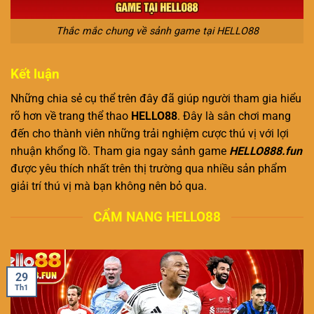
Thắc mắc chung về sảnh game tại HELLO88
Kết luận
Những chia sẻ cụ thể trên đây đã giúp người tham gia hiểu
rõ hơn về trang thể thao
HELLO88
. Đây là sân chơi mang
đến cho thành viên những trải nghiệm cược thú vị với lợi
nhuận khổng lồ. Tham gia ngay sảnh game
HELLO888.fun
được yêu thích nhất trên thị trường qua nhiều sản phẩm
giải trí thú vị mà bạn không nên bỏ qua.
CẨM NANG HELLO88
29
Th1