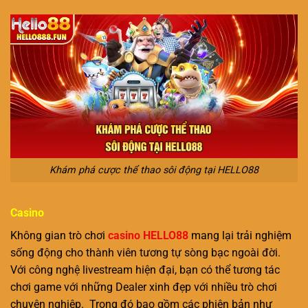
Khám phá cược thể thao sôi động tại HELLO88
Casino
Không gian trò chơi
casino
HELLO88
mang lại trải nghiệm
sống động cho thành viên tương tự sòng bạc ngoài đời.
Với công nghệ livestream hiện đại, bạn có thể tương tác
chơi game với những Dealer xinh đẹp với nhiều trò chơi
chuyên nghiệp.
Trong đó bao gồm các phiên bản như