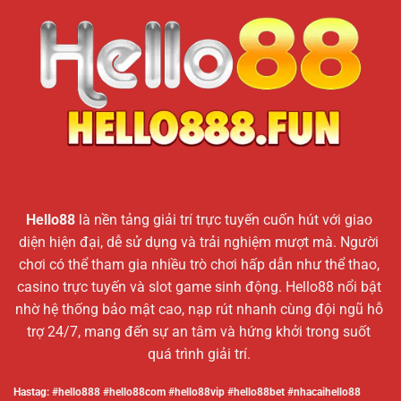
Hello88
là nền tảng giải trí trực tuyến cuốn hút với giao
diện hiện đại, dễ sử dụng và trải nghiệm mượt mà. Người
chơi có thể tham gia nhiều trò chơi hấp dẫn như thể thao,
casino trực tuyến và slot game sinh động. Hello88 nổi bật
nhờ hệ thống bảo mật cao, nạp rút nhanh cùng đội ngũ hỗ
trợ 24/7, mang đến sự an tâm và hứng khởi trong suốt
quá trình giải trí.
Hastag: #hello888 #hello88com #hello88vip #hello88bet #nhacaihello88