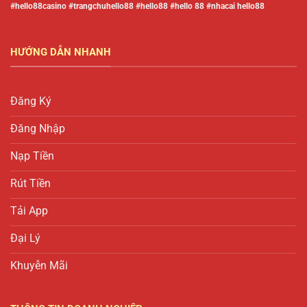
#hello88casino #trangchuhello88 #hello88 #hello 88 #nhacai hello88
HƯỚNG DẪN NHANH
Đăng Ký
Đăng Nhập
Nạp Tiền
Rút Tiền
Tải App
Đại Lý
Khuyễn Mãi