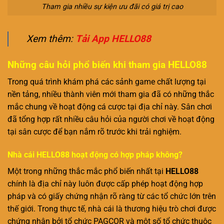
Tham gia nhiều sự kiện ưu đãi có giá trị cao
Xem thêm:
Tải App HELLO88
Những câu hỏi phổ biến khi tham gia HELLO88
Trong quá trình khám phá các sảnh game chất lượng tại
nền tảng, nhiều thành viên mới tham gia đã có những thắc
mắc chung về hoạt động cá cược tại địa chỉ này. Sân chơi
đã tổng hợp rất nhiều câu hỏi của người chơi về hoạt động
tại sân cược để bạn nắm rõ trước khi trải nghiệm.
Nhà cái HELLO88 hoạt động có hợp pháp không?
Một trong những thắc mắc phổ biến nhất tại
HELLO88
chính là địa chỉ này luôn được cấp phép hoạt động hợp
pháp và có giấy chứng nhận rõ ràng từ các tổ chức lớn trên
thế giới. Trong thực tế, nhà cái là thương hiệu trò chơi được
chứng nhận bởi tổ chức PAGCOR và một số tổ chức thuộc