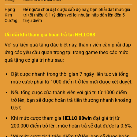
Hạng
Để người chơi đạt được cấp độ này, bạn phải đạt mức giá
Kim
trị tối thiểu là 1 tỷ điểm với lợi nhuận hấp dẫn lên đến 5
Cương
triệu điểm
Ưu đãi khi tham gia hoàn trả tại HELLO88
Với sự kiện quà tặng đặc biệt này, thành viên cần phải đáp
ứng các yêu cầu quan trọng tại trang game theo các mức
quà tặng có giá trị như sau:
Đặt cược nhanh trong thời gian 7 ngày liên tục và tổng
mức cược phải từ 1000 điểm trở lên mới được xét duyệt.
Nếu tổng cược của thành viên với giá trị từ 1000 điểm
trở lên, bạn sẽ được hoàn trả tiền thưởng nhanh khoảng
0.5%.
Khi mức cược tham gia
HELLO 88win
đạt giá trị từ
200.000 điểm trở lên, mức hoàn trả sẽ đạt được là 0.6%.
Với mức cược từ 1 triệu điểm trở lên, bạn sẽ được hoàn