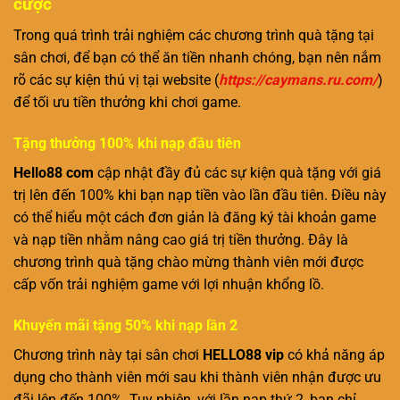
cược
Trong quá trình trải nghiệm các chương trình quà tặng tại
sân chơi, để bạn có thể ăn tiền nhanh chóng, bạn nên nắm
rõ các sự kiện thú vị tại website (
https://caymans.ru.com/
)
để tối ưu tiền thưởng khi chơi game.
Tặng thưởng 100% khi nạp đầu tiên
Hello88 com
cập nhật đầy đủ các sự kiện quà tặng với giá
trị lên đến 100% khi bạn nạp tiền vào lần đầu tiên. Điều này
có thể hiểu một cách đơn giản là đăng ký tài khoản game
và nạp tiền nhằm nâng cao giá trị tiền thưởng. Đây là
chương trình quà tặng chào mừng thành viên mới được
cấp vốn trải nghiệm game với lợi nhuận khổng lồ.
Khuyến mãi tặng 50% khi nạp lần 2
Chương trình này tại sân chơi
HELLO88 vip
có khả năng áp
dụng cho thành viên mới sau khi thành viên nhận được ưu
đãi lên đến 100%. Tuy nhiên, với lần nạp thứ 2, bạn chỉ